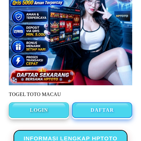
TOGEL TOTO MACAU
LOGIN
DAFTAR
INFORMASI LENGKAP HPTOTO