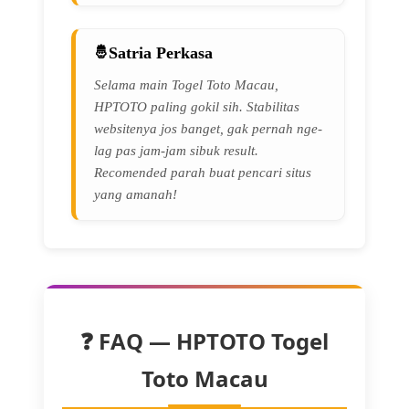
Satria Perkasa
Selama main Togel Toto Macau,
HPTOTO paling gokil sih. Stabilitas
websitenya jos banget, gak pernah nge-
lag pas jam-jam sibuk result.
Recomended parah buat pencari situs
yang amanah!
❓ FAQ — HPTOTO Togel
Toto Macau