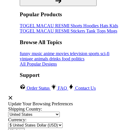
Popular Products
TOGEL MACAU RESMI
Shorts
Hoodies
Hats
Kids
TOGEL MACAU RESMI
Stickers
Tank Tops
Mugs
Browse All Topics
funny
music
anime
movies
television
sports
sci-fi
vintage
animals
drinks
food
politics
All Popular Designs
Support
Order Status
FAQ
Contact Us
Update Your Browsing Preferences
Shipping Country:
Currency: