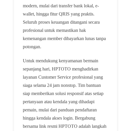
modern, mulai dari transfer bank lokal, e-
wallet, hingga fitur QRIS yang praktis.
Seluruh proses keuangan ditangani secara
profesional untuk memastikan hak
kemenangan member dibayarkan lunas tanpa
potongan.
Untuk mendukung kenyamanan bermain
sepanjang hari, HPTOTO menghadirkan
layanan Customer Service profesional yang
siaga selama 24 jam nonstop. Tim bantuan
siap memberikan solusi responsif atas setiap
pertanyaan atau kendala yang dihadapi
pemain, mulai dari panduan pendaftaran
hingga kendala akses login. Bergabung
bersama link resmi HPTOTO adalah langkah