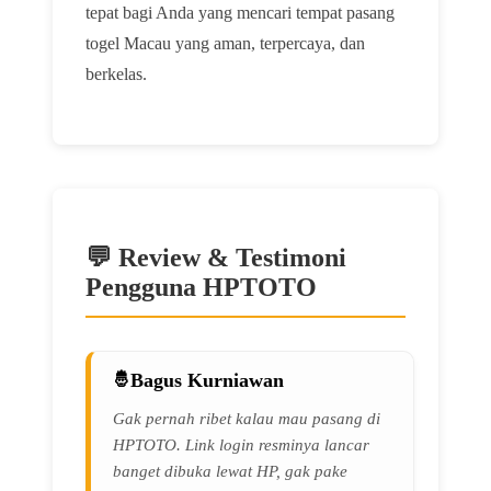
tepat bagi Anda yang mencari tempat pasang
togel Macau yang aman, terpercaya, dan
berkelas.
💬 Review & Testimoni
Pengguna HPTOTO
Bagus Kurniawan
Gak pernah ribet kalau mau pasang di
HPTOTO. Link login resminya lancar
banget dibuka lewat HP, gak pake