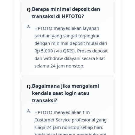
Berapa minimal deposit dan
transaksi di HPTOTO?
HPTOTO menyediakan layanan
taruhan yang sangat terjangkau
dengan minimal deposit mulai dari
Rp 5.000 (via QRIS). Proses deposit
dan withdraw dilayani secara kilat
selama 24 jam nonstop.
Bagaimana jika mengalami
kendala saat login atau
transaksi?
HPTOTO menyediakan tim
Customer Service profesional yang
siaga 24 jam nonstop setiap hari.
Anda bisa langsung menghubungi